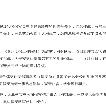
保安队140名保安员在李建民经理的具体带领下，连续作战，有的
全保卫，开幕式焰火晚上人潮疏导，韩国总统等许多政要参观
》、《奥运安保工作问答》为教材，对分队长、项目经理共27人
接挑战，为平安奥运提供强有力的组织保障。 7月22日，
入司保安员完成上岗前培训考核。
公司全体奥运安保志愿者（保安员）参加了开远分公司组织的奥
，使保安员进一步熟悉岗位，完善职责，学会履行职责。
感，认真落实总公司保安信息录入工作部署，完成奥运保安力
收，奥运保安政审已达百分百。