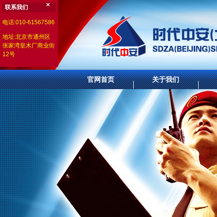
×
联系我们
电话:010-61567586
地址:北京市通州区
张家湾皇木厂商业街
12号
官网首页
关于我们